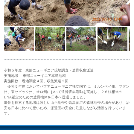
令和５年度 東部ニューギニア現地調査・遺骨収集派遣
実施地域： 東部ニューギニア本島地域
実施回数：現地調査４回、収集派遣２回
令和５年度においてパプアニューギニア独立国では、ミルンベイ州、マダン
州、東セピック州、オロ州において遺骨収集活動を実施し、２６柱相当の
DNA鑑定のための遺骨検体を日本へ送還しました。
遺骨を捜索する地域は険しい山岳地帯や高温多湿の森林地帯の場合があり、治
安も日本に比べて悪いため、派遣団の安全に注意しながら活動を行っていま
す。