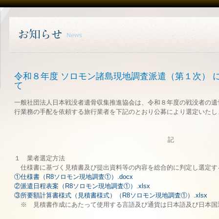
令和８年度 ソロモン諸島現地調査派遣（第１次） 
て
一般社団法人日本戦没者遺骨収集推進協会は、令和８年度の戦没者の遺
行業務の手配を依頼する旅行業者を下記のとおり公募により選定いたし
記
１ 業者選定方法
仕様書に基づく見積書及び提出資料等の内容を総合的に判定し選定す
①仕様書（R8ソロモン現地調査①）.docx
②派遣日程表案（R8ソロモン現地調査①）.xlsx
③所要額計算書様式（見積書様式）（R8ソロモン現地調査①）.xlsx
※ 見積書作成にあたって使用する言語及び通貨は日本語及び日本国