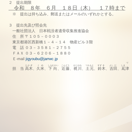
２ 提出期限
令和 ８年 ６月 １８日（木） １７時まで
※ 提出は持ち込み、郵送またはメールのいずれかとする。
３ 提出先及び照会先
一般社団法人 日本戦没者遺骨収集推進協会
住 所 〒１０５－０００３
東京都港区西新橋１－４－１４ 物産ビル３階
電 話 ０３－３５８１－２７５５
ＦＡＸ ０３－６２０６－１８８０
Ｅ-mail
jigyoubu@jarrwc.jp
づ
たかぎ
く
め
しも
むかい
こんどう
かじ
かわ
つち
もと
すず
き
よし
だ
しま
担 当
高木
、
久
米
、
下
向
、
近藤
、
梶
川
、
土
元
、
鈴
木
、
吉
田
、
嶌
津